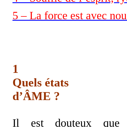
5 – La force est avec nou
1
Quels états
d
’ÂME
?
Il est douteux
que 