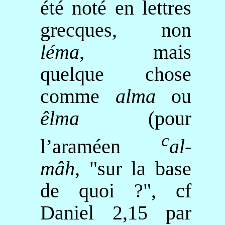
été noté en lettres
grecques, non
léma
,
mais
quelque chose
comme
alma
ou
êlma
(pour
c
l’araméen
al-
mâh
, "sur la base
de quoi ?",
cf
Daniel 2,15 par