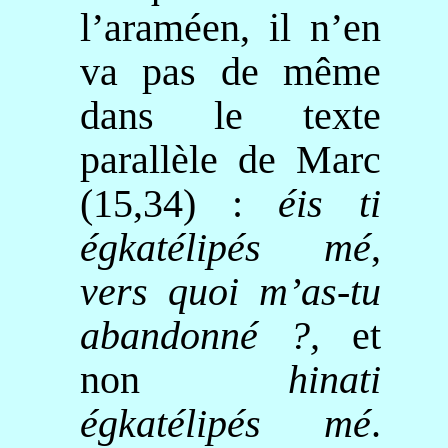
l’araméen, il n’en
va pas de même
dans le texte
parallèle de Marc
(15,34) :
éis
ti
égkatélipés
mé
,
vers quoi m’as-tu
abandonné ?,
et
non
hinati
égkatélipés
mé
.