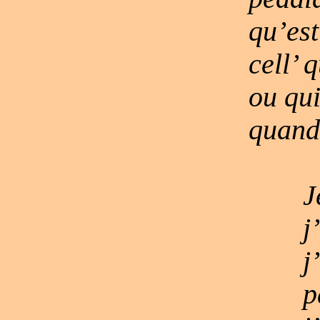
qu’est
cell’ 
ou qu
quand 
J
j
j
p