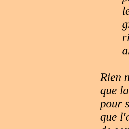
l
g
r
a
Rien n
que la
pour s
que l'