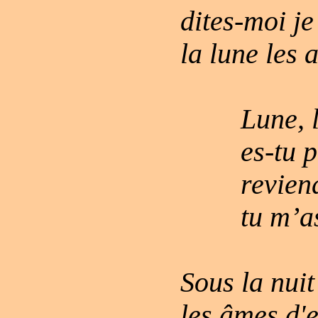
dites-moi je
la lune les 
Lune, 
es-tu 
revien
tu m’a
Sous la nuit
les âmes d'