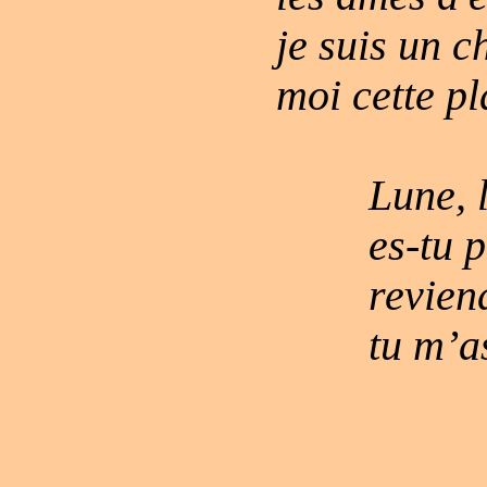
je suis un c
moi cette pl
Lune, 
es-tu 
revien
tu m’a