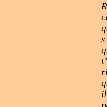
R
c
q
s
q
t
r
q
i
p