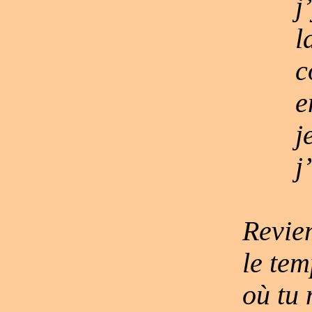
j
l
c
e
j
j
Revien
le tem
où tu 