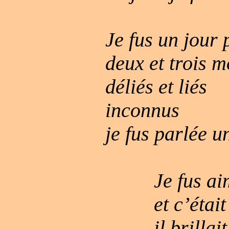
Je fus un jour 
deux et trois m
déliés et liés
inconnus
je fus parlée u
Je fus ai
et c’étai
il brillai