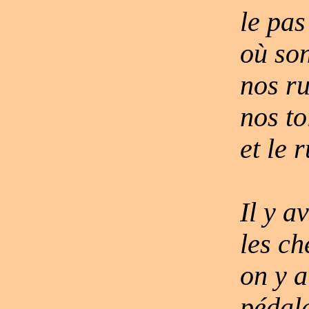
le pa
où son
nos ru
nos to
et le 
Il y a
les ch
on y a
pédala