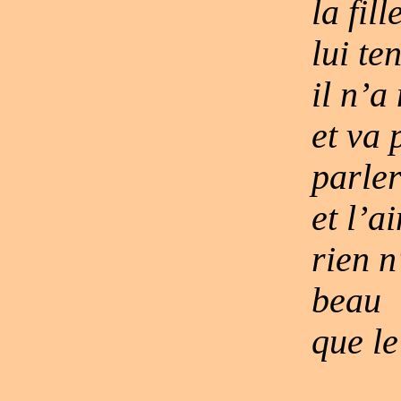
la fil
lui te
il n’a
et va 
parler
et l’
rien n
beau
que l