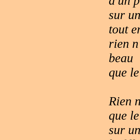
d'un p
sur un
tout e
rien n
beau
que l
Rien n
que le
sur u