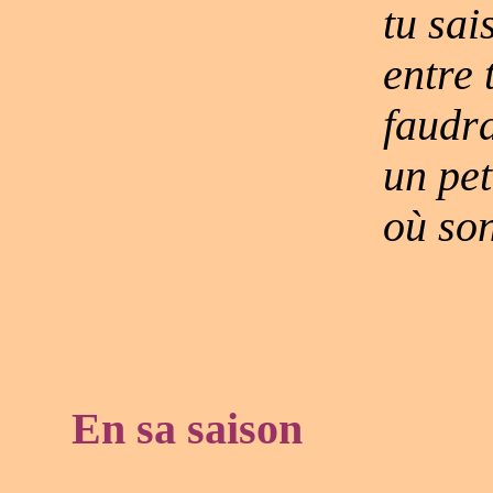
tu sai
entre 
faudra
un pet
où so
En sa saison