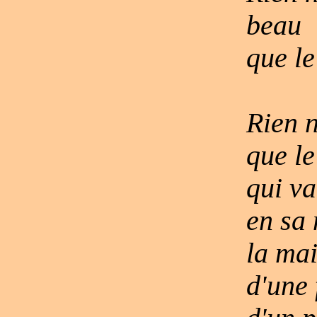
beau
que l
Rien n
que le
qui va
en sa
la mai
d'une 