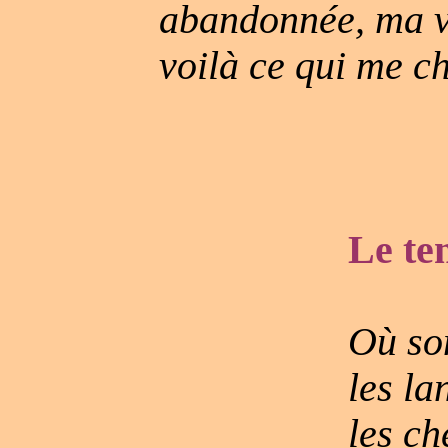
abandonnée, ma v
voilà ce qui me c
Le te
Où son
les la
les c