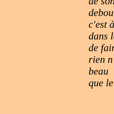
de so
debout
c'est 
dans l
de fai
rien n
beau
que l