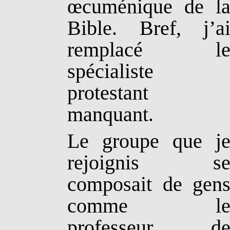
œcuménique de l
Bible. Bref, j’a
remplacé l
spécialiste
protestant
manquant.
Le groupe que j
rejoignis s
composait de gen
comme l
professeur d