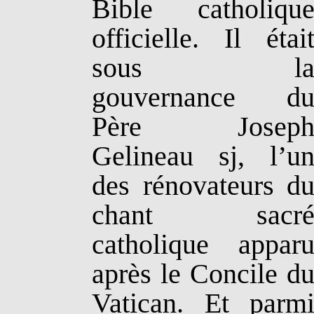
Bible catholiqu
officielle. Il étai
sous l
gouvernance d
Père Josep
Gelineau
sj
, l’u
des rénovateurs d
chant sacr
catholique appar
après le Concile d
Vatican. Et parm