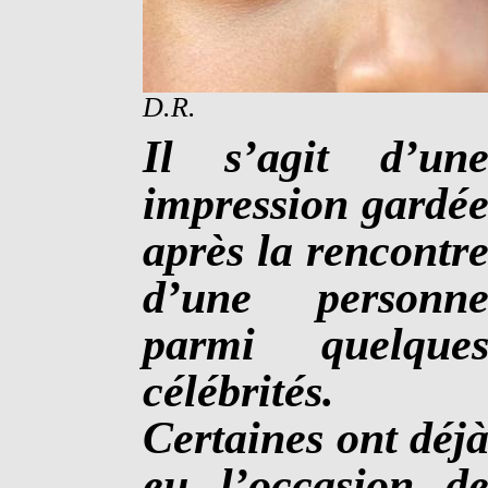
D.R.
Il s’agit d’un
impression gardé
après la rencontr
d’une personn
parmi quelque
célébrités.
Certaines ont déj
eu l’occasion d