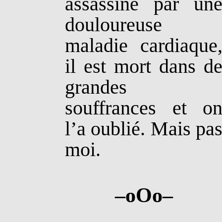
assassiné par un
douloureuse
maladie cardiaque
il est mort dans d
grandes
souffrances et o
l’a oublié. Mais pa
moi.
–
oOo
–