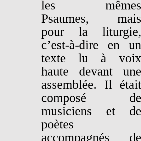
les même
Psaumes, mai
pour la liturgie
c’est-à-dire en u
texte lu à voi
haute devant un
assemblée. Il étai
composé d
musiciens et d
poètes
accompagnés d