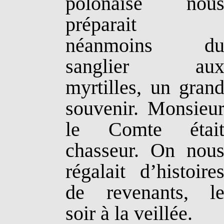
polonaise nou
préparait
néanmoins d
sanglier au
myrtilles, un gran
souvenir. Monsieu
le Comte étai
chasseur. On nou
régalait d’histoire
de revenants, l
soir à la veillée.