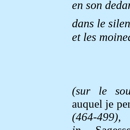
en son dedan
dans le silen
et les moine
(sur le so
auquel je pe
(464-499),
in
Sages