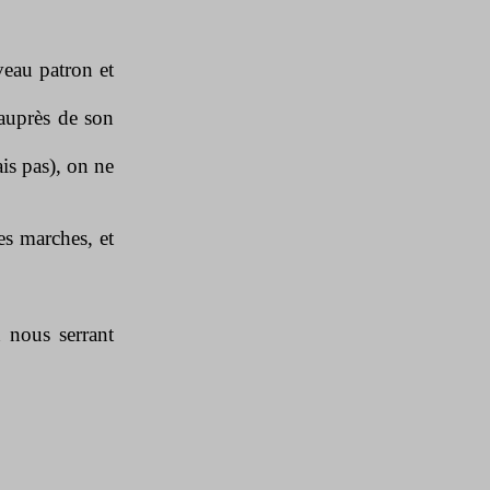
veau patron et
 auprès de son
ais pas), on ne
es marches, et
n nous serrant