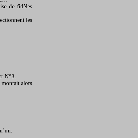
ise de fidèles
ectionnent les
er N°3.
 montait alors
qu’un.