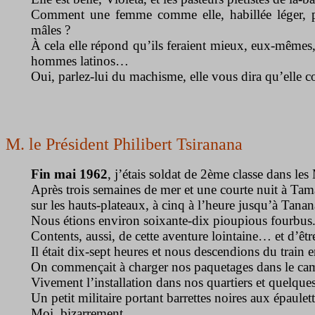
Comment une femme comme elle, habillée léger, pourr
mâles ?
À cela elle répond qu’ils feraient mieux, eux-mêmes, 
hommes latinos…
Oui, parlez-lui du machisme, elle vous dira qu’elle c
M. le Président Philibert Tsiranana
Fin mai 1962
, j’étais soldat de 2ème classe dans 
Après trois semaines de mer et une courte nuit à Tam
sur les hauts-plateaux, à cinq à l’heure jusqu’à Tana
Nous étions environ soixante-dix pioupious fourbus
Contents, aussi, de cette aventure lointaine… et d’êtr
Il était dix-sept heures et nous descendions du train 
On commençait à charger nos paquetages dans le cam
Vivement l’installation dans nos quartiers et quelqu
Un petit militaire portant barrettes noires aux épaule
Moi, bizarrement.