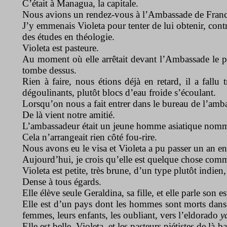
C’était à Managua, la capitale.
Nous avions un rendez-vous
à l’Ambassade
de Franc
J’y emmenais Violeta pour tenter de lui obtenir, contr
des études en théologie.
Violeta est pasteure.
Au moment où elle arrêtait devant l’Ambassade le pi
tombe dessus.
Rien à faire, nous étions déjà en retard, il a fallu 
dégoulinants, plutôt blocs d’eau froide s’écoulant.
Lorsqu’on nous a fait entrer dans le bureau de l’amb
De là vient notre amitié.
L’ambassadeur était un jeune homme asiatique nom
Cela n’arrangeait rien côté fou-rire.
Nous avons eu le visa et Violeta a pu passer un an e
Aujourd’hui, je crois qu’elle est quelque chose com
Violeta est petite, très brune, d’un type plutôt indien,
Dense à tous égards.
Elle élève seule Geraldina, sa fille, et elle parle son 
Elle est d’un pays dont les hommes sont morts dans les
femmes, leurs enfants, les oubliant, vers l’eldorado
y
Elle est belle, Violeta, et les pasteurs piétistes de là-