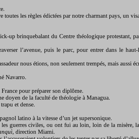
e.
e toutes les règles édictées par notre charmant pays, un vis
ck-up brinquebalant du Centre théologique protestant, paf
traverser l’avenue, puis le parc, pour entrer dans le haut-
assadeur nous étions, non seulement trempés, mais aussi écr
mé Navarro.
n France pour préparer son diplôme.
me doyen de la faculté de théologie à Managua.
 trapu et dense.
espagnol latino à la vitesse d’un jet supersonique.
 guerres civiles, ou ont fui au loin, loin de la misère, lai
anquì
,
direction Miami.
bas l’accuseraient volontiers de les tenter par sa liberté d’all