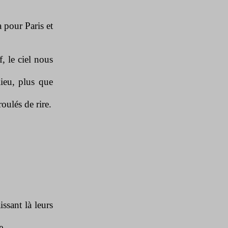
a pour Paris et
, le ciel nous
lieu, plus que
oulés de rire.
ssant là leurs
ure…