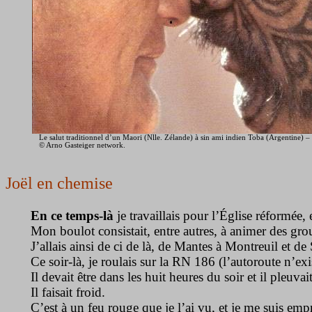
Le salut traditionnel d’un Maori (Nlle. Zélande) à sin ami indien Toba (Argentine) –
© Arno Gasteiger network.
Joël en chemise
En ce temps-là
je travaillais pour l’Église réformée,
Mon boulot consistait, entre autres, à animer des grou
J’allais ainsi de ci de là, de Mantes à Montreuil et d
Ce soir-là, je roulais sur la RN 186 (l’autoroute n’ex
Il devait être dans les huit heures du soir et il pleuvait
Il faisait froid.
C’est à un feu rouge que je l’ai vu, et je me suis emp