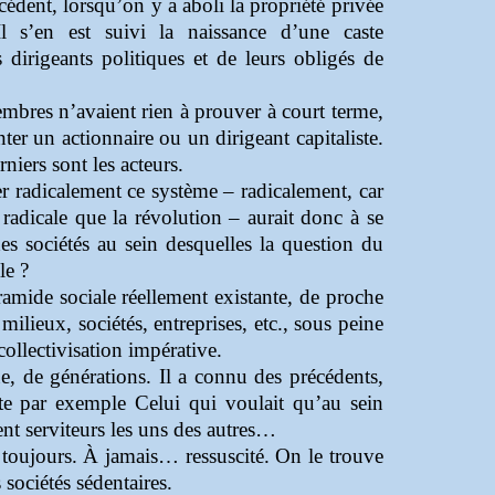
écédent, lorsqu’on y a aboli la propriété privée
 s’en est suivi la naissance d’une caste
dirigeants politiques et de leurs obligés de
membres
n’avaient
rien à prouver à court terme,
er un actionnaire ou un dirigeant capitaliste.
niers sont les acteurs.
er radicalement ce système – radicalement, car
radicale que la révolution – aurait donc à se
es sociétés au sein desquelles la question du
le ?
yramide sociale réellement existante, de proche
milieux, sociétés, entreprises, etc., sous peine
collectivisation impérative.
ue, de générations. Il a connu des précédents,
ote par exemple Celui qui voulait qu’au sein
ent serviteurs les uns des autres…
it toujours. À jamais… ressuscité. On le trouve
 sociétés sédentaires.