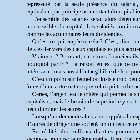
représenté par la seule présence du salariat,
équivalant par principe au montant du capital inv
L’ensemble des salariés serait alors détente
non cessible du capital. Les salariés continuer
comme les actionnaires leurs dividendes.
Qu’est-ce qui empêche cela ? C’est, dira-t-on,
de s’exiler vers des cieux capitalistes plus accuei
Vraiment ? Pourtant, en termes financiers ils
pourquoi partir ? La raison en est que ce ne 
intéressent, mais aussi l’intangibilité de leur po
C’est un point sur lequel on insiste trop peu 
force d’une autre nature que celui qui touche au 
Certes, l’argent est le critère qui permet la s
capitaliste, mais le besoin de supériorité y est t
peut dominer les autres ?
Lorsqu’on demande alors aux suppôts du capi
d’autres de diriger une société, on obtient cette r
En réalité, des millions d’autres pourraie
siennes et montrer le même mérite. Il suffirait po