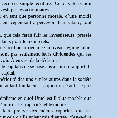
 ceci en simple écriture. Cette valorisation
esti par les actionnaires.
ur, en tant que personne morale, d’une moitié
aient cependant à percevoir leur salaire, tout
 que cela ferait fuir les investisseurs, pressés
llants pour leurs intérêts.
 ne perdraient rien à ce nouveau régime, alors
sont pas seulement leurs dividendes qui les
uvoir. À eux seuls la décision !
: le capitalisme se base aussi sur un rapport de
capital.
upériorité des uns sur les autres dans la société
out autant fondateur. La question étant : lequel
talisme en quoi Untel est-il plus capable que
éponse : les capacités et le mérite.
nt faire preuve des mêmes capacités que les
ur cela qu’ils soient mis d’entrée, c’est-à-dire