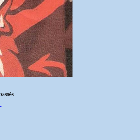
passés
6