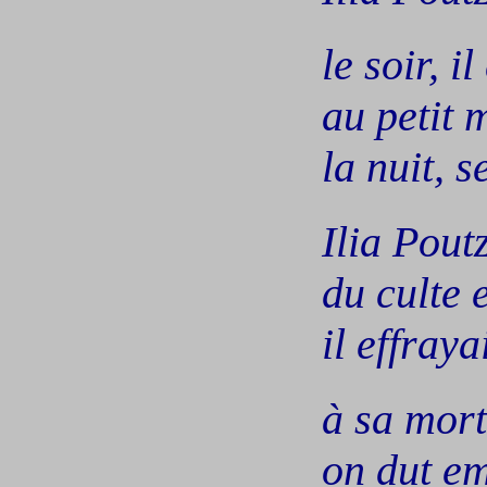
le
soir, il
au
petit 
la
nuit, s
Ilia
Pout
du
culte 
il
effrayai
à
sa mort
on
dut em