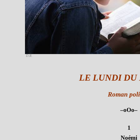
D.R.
LE LUNDI DU
Roman poli
–oOo–
1
Noémi