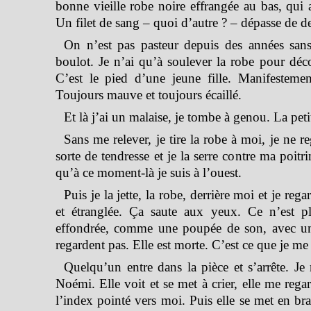
bonne vieille robe noire effrangée au bas, qui 
Un filet de sang – quoi d’autre ? – dépasse de d
On n’est pas pasteur depuis des années sans
boulot. Je n’ai qu’à soulever la robe pour déco
C’est le pied d’une jeune fille. Manifestemen
Toujours mauve et toujours écaillé.
Et là j’ai un malaise, je tombe à genou. La pet
Sans me relever, je tire la robe à moi, je ne r
sorte de tendresse et je la serre contre ma poi
qu’à ce moment-là je suis à l’ouest.
Puis je la jette, la robe, derrière moi et je reg
et étranglée. Ça saute aux yeux. Ce n’est p
effondrée, comme une poupée de son, avec un
regardent pas. Elle est morte. C’est ce que je m
Quelqu’un entre dans la pièce et s’arrête. Je
Noémi. Elle voit et se met à crier, elle me rega
l’index pointé vers moi. Puis elle se met en bra