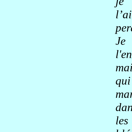
je
l’ai
per
Je
l'e
mai
qui
ma
da
les