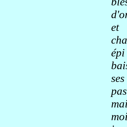
blé
d'o
et
ch
épi
bai
ses
pas
mai
mo