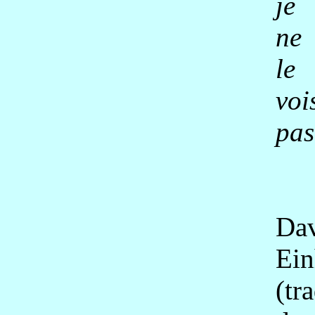
je
ne
le
voi
pas
Da
Ein
(tr