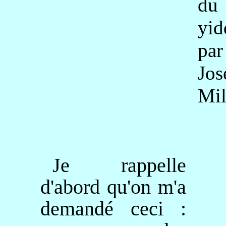
du
yid
par
Jos
Mil
Je rappelle
d'abord qu'on m'a
demandé ceci :