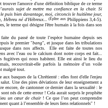
t trouver l'amorce d'une définition biblique de ce terme
’aurais sujet de mettre ma confiance en la chair. Si
 le puis bien davantage, moi, circoncis le huitième jour,
(Épître aux
in, Hébreu né d'Hébreux
...
Philippiens
3,4-5).
res, le terme qui désigne l'être humain à la fois dans son
 faite du passé de toute l’espèce humaine depuis ses
epuis le premier "
bang
", et jusque dans les tribulations
usque dans nos affects.
Elle est faite de toutes nos
ns avec l’eau ou le calcium dont notre corps est fait...
fugitives qui nous habitent. Elle est ainsi le lieu du
mais, recouvrirait-elle parfois la mémoire d’un voile
nt malgré tout.
 aux basques de la Chrétienté : elles font d'elle l'enjeu
 salut. Une des pires déviations de leur enseignement a
pire encore, de cantonner ce dernier dans la sexualité : le
ont nés de cette erreur ! Cela aurait surpris le prophète
Dieu
un cœur de chair
! Ce que l’on peut comprendre
ment quant à l’ensemble de leurs liens relationnels" !