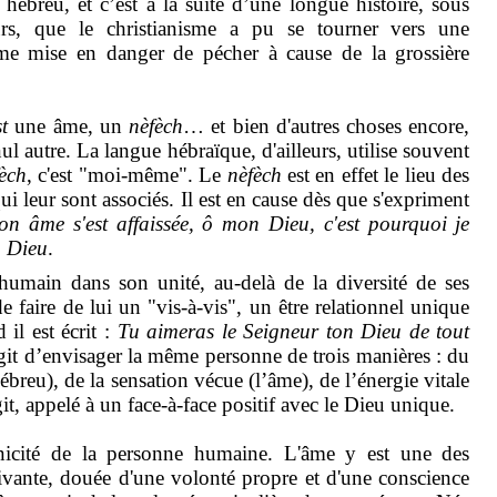
e hébreu, et c’est à la suite d’une longue histoire, sous
urs, que le christianisme a pu se tourner vers une
’âme mise en danger de pécher à cause de la grossière
st
une âme, un
nèfèch
… et bien d'autres choses encore,
nul autre. La langue hébraïque, d'ailleurs, utilise souvent
èch
, c'est "moi-même". Le
nèfèch
est en effet le lieu des
i leur sont associés. Il est en cause dès que s'expriment
n âme s'est affaissée, ô mon Dieu, c'est pourquoi je
n Dieu
.
 humain dans son unité, au-delà de la diversité de ses
e faire de lui un "vis-à-vis", un être relationnel unique
 il est écrit :
Tu aimeras le Seigneur ton Dieu de tout
’agit d’envisager la même personne de trois manières : du
breu), de la sensation vécue (l’âme), de l’énergie vitale
t, appelé à un face-à-face positif avec le Dieu unique.
unicité de la personne humaine. L'âme y est une des
vivante, douée d'une volonté propre et d'une conscience