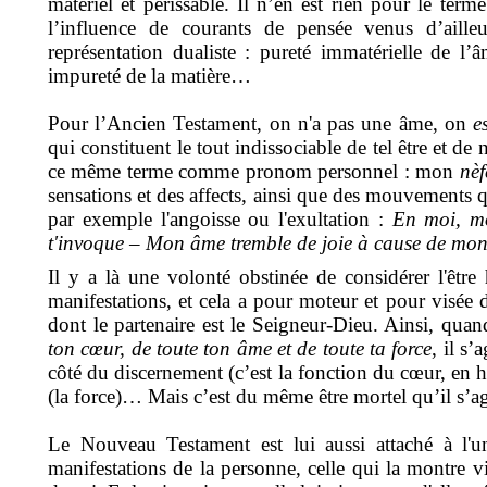
matériel et périssable. Il n’en est rien pour le term
l’influence de courants de pensée venus d’aille
représentation dualiste : pureté immatérielle de l
impureté de la matière…
Pour l’Ancien Testament, on n'a pas une âme, on
e
qui constituent le tout indissociable de tel être et de 
ce même terme comme pronom personnel : mon
nèf
sensations et des affects, ainsi que des mouvements qu
par exemple l'angoisse ou l'exultation :
En moi, mo
t'invoque
–
Mon âme tremble de joie à cause de mo
Il y a là une volonté obstinée de considérer l'être
manifestations, et cela a pour moteur et pour visée d
dont le partenaire est le Seigneur-Dieu. Ainsi, quand
ton cœur, de toute ton âme et de toute ta force
, il s
côté du discernement (c’est la fonction du cœur, en hé
(la force)… Mais c’est du même être mortel qu’il s’agi
Le Nouveau Testament est lui aussi attaché à l'
manifestations de la personne, celle qui la montre 