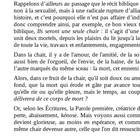
Rappelons d’ailleurs au passage que le récit biblique
non à la sexualité, mais à une radicale rupture d’alli
histoire, et c’est pourquoi elle n’est pas affaire d’in
donc comprendre ainsi, par exemple, ce bon vieux t
biblique,
Ils seront une seule chair
: il s’agit d’un
unit deux mortels, depuis les plaisirs du lit jusqu'à la
de toute la vie, travaux et enfantements, engagements,
Dans la chair, il y a de l'amour, de l'amitié, de la sol
aussi bien de l'orgueil, de l'envie, de la haine, de 
l’autre marqués du même sceau : la mort, cet ennemi 
Alors, dans ce fruit de la chair, qu'il soit doux ou ame
fond, que la mort qui érode et gâte par avance tout
qu'elle rie ou qu'elle pleure, mais le temps, au co
délivrera de ce corps de mort ?
Or, selon les Écritures, la Parole première, créatri
perte, abaissement,
kénose
. Mais voyons aussi comme
devient glorieuse, au moins en espérance, et comme 
même chair devenue autre, celle que l'on dit ressuscit