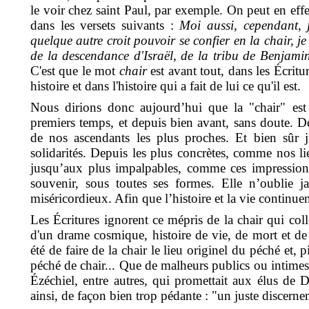
le voir chez saint Paul, par exemple. On peut en effe
dans les versets suivants :
Moi aussi, cependant, j
quelque autre croit pouvoir se confier en la chair, je
de la descendance d'Israël, de la tribu de Benjam
C'est que le mot
chair
est avant tout, dans les Écritu
histoire et dans l'histoire qui a fait de lui ce qu'il est.
Nous dirions donc aujourd’hui que la "chair" est
premiers temps, et depuis bien avant, sans doute. D
de nos ascendants les plus proches. Et bien sûr j
solidarités. Depuis les plus concrètes, comme nos lie
jusqu’aux plus impalpables, comme ces impressions 
souvenir, sous toutes ses formes. Elle n’oublie ja
miséricordieux. Afin que l’histoire et la vie continue
Les Écritures ignorent ce mépris de la chair qui colle
d'un drame cosmique, histoire de vie, de mort et de
été de faire de la chair le lieu originel du péché et, 
péché de chair... Que de malheurs publics ou intimes s
Ézéchiel, entre autres, qui promettait aux élus de 
ainsi, de façon bien trop pédante : "un juste discerne