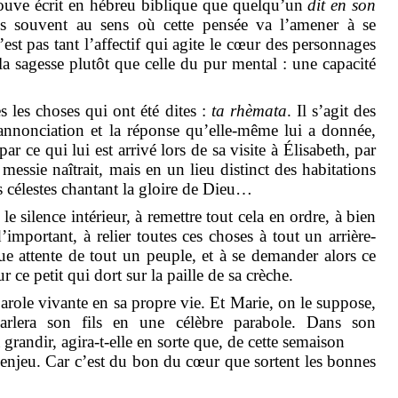
trouve écrit en hébreu biblique que quelqu’un
dit en son
lus souvent au sens où cette pensée va l’amener à se
est pas tant l’affectif qui agite le cœur des personnages
 la sagesse plutôt que celle du pur mental : une capacité
 les choses qui ont été dites :
ta
rhèmata
. Il s’agit des
’annonciation et la réponse qu’elle-même lui a donnée,
ar ce qui lui est arrivé lors de sa visite à Élisabeth, par
essie naîtrait, mais en un lieu distinct des habitations
s célestes chantant la gloire de Dieu…
 silence intérieur, à remettre tout cela en ordre, à bien
’important, à relier toutes ces choses à tout un arrière-
gue attente de tout un peuple, et à se demander alors ce
 ce petit qui dort sur la paille de sa crèche.
Parole vivante en sa propre vie. Et Marie, on le suppose,
parlera son fils en une célèbre parabole. Dans son
randir, agira-t-elle en sorte que, de cette semaison
l’enjeu. Car c’est du bon du cœur que sortent les bonnes