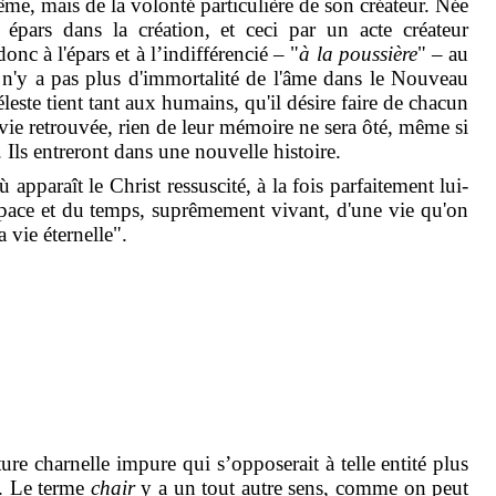
-même, mais de la volonté particulière de son créateur. Née
pars dans la création, et ceci par un acte créateur
nc à l'épars et à l’indifférencié – "
à la poussière
" – au
l n'y a pas plus d'immortalité de l'âme dans le Nouveau
este tient tant aux humains, qu'il désire faire de chacun
 vie retrouvée, rien de leur mémoire ne sera ôté, même si
 Ils entreront dans une nouvelle histoire.
 apparaît le Christ ressuscité, à la fois parfaitement lui-
espace et du temps, suprêmement vivant, d'une vie qu'on
 vie éternelle".
ure charnelle impure qui s’opposerait à telle entité plus
ir. Le terme
chair
y a un tout autre sens, comme on peut