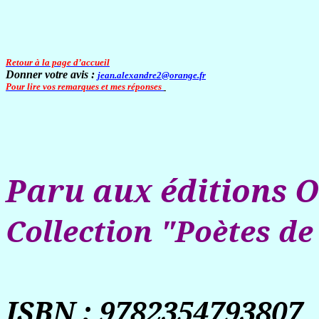
Retour à la page d’accueil
Donner votre avis :
jean.alexandre2@orange.fr
Pour lire vos remarques et mes réponses
Paru aux éditions
O
Collection "Poètes de
ISBN : 9782354793807