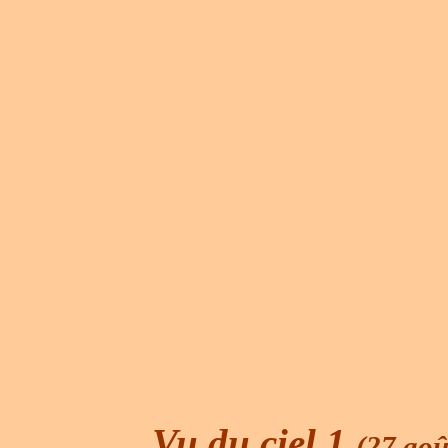
Vu du ciel 1
(27 aoû