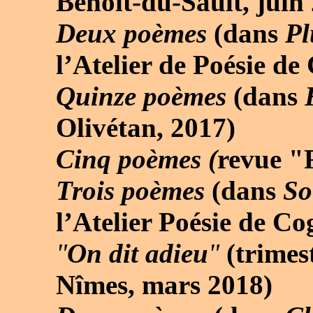
Benoît-du-Sault, juin
Deux poèmes
(dans
Pl
l’Atelier de Poésie d
Quinze poèmes
(dans
F
Olivétan, 2017)
Cinq poèmes (
revue
"
Trois poèmes
(dans
So
l’Atelier Poésie de C
"
On dit adieu
"
(trimes
Nîmes, mars 2018)