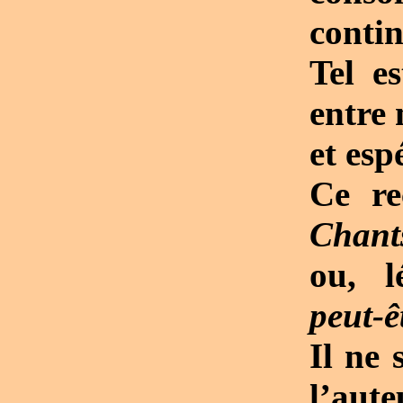
contin
Tel e
entre
et esp
Ce re
Chants
ou, 
peut-ê
Il ne 
l’aute