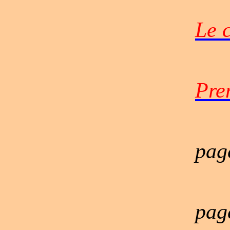
Le 
Pre
pa
pa