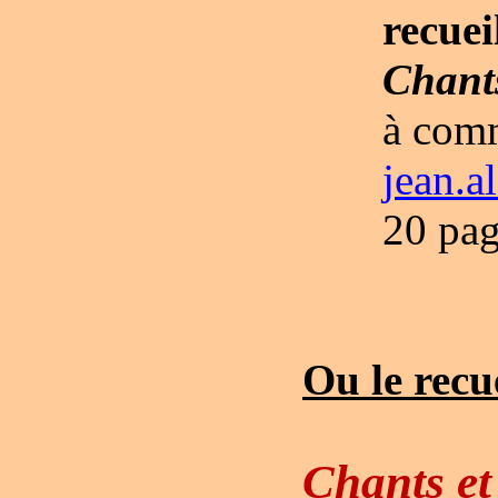
recuei
Chants
à comm
jean.a
20 pag
Ou le recue
Chants et