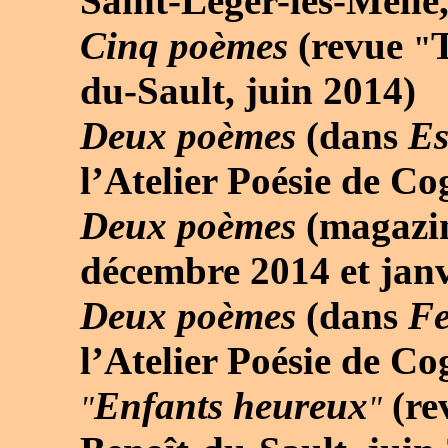
Saint-Léger-les-Melle
Cinq poèmes
(revue
"
du-Sault, juin 2014)
Deux poèmes
(dans
Es
l’Atelier Poésie de C
Deux poèmes
(magazi
décembre 2014 et janv
Deux poèmes
(dans
Fe
l’Atelier Poésie de C
Enfants heureux
(r
"
"