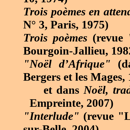
Trois poèmes en atten
N° 3, Paris, 1975)
Trois poèmes
(revue 
Bourgoin-Jallieu, 198
"
Noël d’Afrique
"
(d
Bergers et les Mages,
et
dans
Noël, tra
Empreinte, 2007
)
"
Interlude
"
(revue "L
sur-Belle, 2004)