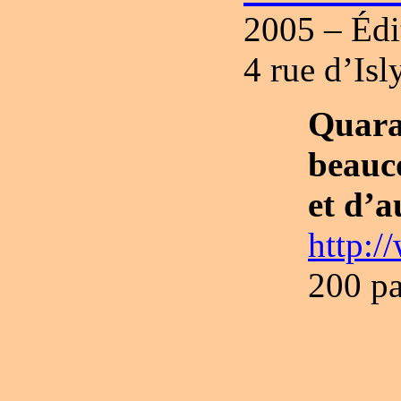
2005 – Édi
4 rue d’Is
Quar
beauc
et d’a
http:/
200 pa