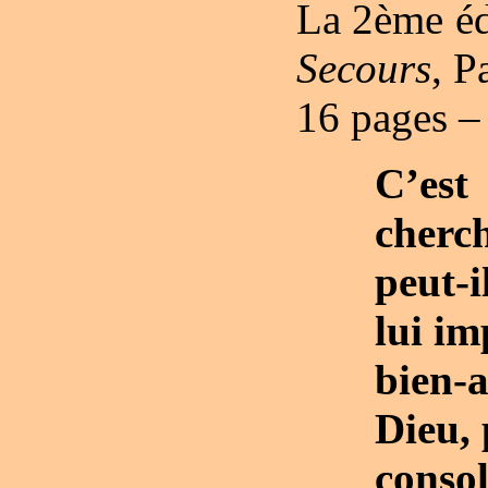
La 2ème éd
Secours
, P
16 pages – 
C’es
cherch
peut-i
lui im
bien-
Dieu, 
conso