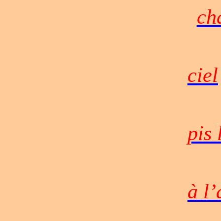
ch
ciel
pis 
à l