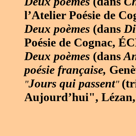
Deux poèmes
(dans
C
l’Atelier Poésie de C
Deux poèmes
(dans
Di
Poésie de Cognac, ÉC
Deux poèmes
(dans
Ant
poésie française,
Genèv
Jours qui passent
(t
"
"
Aujourd’hui", Lézan,