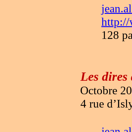
jean.a
http:/
128 pa
Les dires 
Octobre 20
4 rue d’Is
jean.a