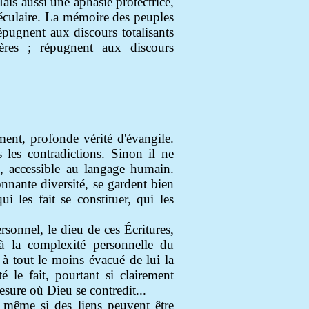
ais aussi une aphasie protectrice,
séculaire. La mémoire des peuples
épugnent aux discours totalisants
ères ; répugnent aux discours
ment, profonde vérité d'évangile.
les contradictions. Sinon il ne
e, accessible au langage humain.
nnante diversité, se gardent bien
ui les fait se constituer, qui les
rsonnel, le dieu de ces Écritures,
s à la complexité personnelle du
t à tout le moins évacué de lui la
té le fait, pourtant si clairement
esure où Dieu se contredit...
s même si des liens peuvent être