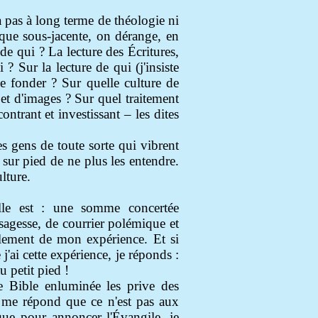
 a pas à long terme de théologie ni
ique sous-jacente, on dérange, en
de qui ? La lecture des Écritures,
? Sur la lecture de qui (j'insiste
se fonder ? Sur quelle culture de
 et d'images ? Sur quel traitement
contrant et investissant –
les dites
es gens de toute sorte qui vibrent
 sur pied de ne plus les entendre.
lture.
elle est : une somme concertée
 sagesse, de courrier polémique et
plement de mon expérience. Et si
j'ai cette expérience, je réponds :
 petit pied !
te Bible enluminée les prive des
on me répond que ce n'est pas aux
 que pour annoncer l'Évangile, je