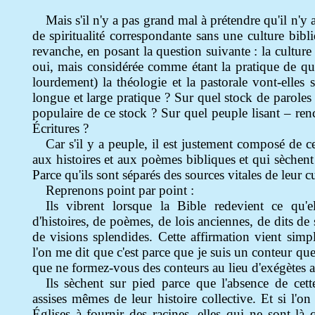
Mais s'il n'y a pas grand mal à prétendre qu'il n'y
de spiritualité correspondante sans une culture bibl
revanche, en posant la question suivante : la culture 
oui, mais considérée comme étant la pratique de qui 
lourdement) la théologie et la pastorale vont-elles 
longue et large pratique ? Sur quel stock de paroles
populaire de ce stock ? Sur quel peuple lisant – ren
Écritures ?
Car s'il y a peuple, il est justement composé de c
aux histoires et aux poèmes bibliques et qui sèchent
Parce qu'ils sont séparés des sources vitales de leur cu
Reprenons point par point :
Ils vibrent lorsque la Bible redevient ce qu'
d'histoires, de poèmes, de lois anciennes, de dits de
de visions splendides. Cette affirmation vient sim
l'on me dit que c'est parce que je suis un conteur que 
que ne formez-vous des conteurs au lieu d'exégètes au
Ils sèchent sur pied parce que l'absence de cet
assises mêmes de leur histoire collective. Et si l'
Églises à fournir des racines, elles qui ne sont là