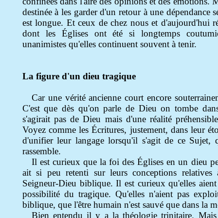
confinées dans l'aire des opinions et des émotions. M
destinée à les garder d'un retour à une dépendance 
est longue. Et ceux de chez nous et d'aujourd'hui r
dont les Églises ont été si longtemps coutumi
unanimistes qu'elles continuent souvent à tenir.
La figure d'un dieu tragique
Car une vérité ancienne court encore souterraine
C'est que dès qu'on parle de Dieu on tombe dans 
s'agirait pas de Dieu mais d'une réalité préhensibl
Voyez comme les Écritures, justement, dans leur éto
d'unifier leur langage lorsqu'il s'agit de ce Sujet, q
rassemble.
Il est curieux que la foi des Églises en un dieu pe
ait si peu retenti sur leurs conceptions relative
Seigneur-Dieu biblique. Il est curieux qu'elles aien
possibilité du tragique. Qu'elles n'aient pas exploi
biblique, que l'être humain n'est sauvé que dans la m
Bien entendu il y a la théologie trinitaire. Mai