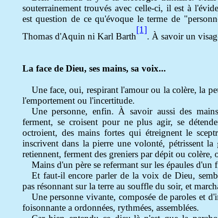
souterrainement trouvés avec celle-ci, il est à l'évid
est question de ce qu'évoque le terme de "personn
[1]
Thomas d'Aquin ni Karl Barth
. À savoir un visag
La face de Dieu, ses mains, sa voix...
Une face, oui, respirant l'amour ou la colère, la peu
l'emportement ou l'incertitude.
Une personne, enfin. À savoir aussi des mains
ferment, se croisent pour ne plus agir, se détend
octroient, des mains fortes qui étreignent le scep
inscrivent dans la pierre une volonté, pétrissent la
retiennent, ferment des greniers par dépit ou colère,
Mains d'un père se refermant sur les épaules d'un f
Et faut-il encore parler de la voix de Dieu, sem
pas résonnant sur la terre au souffle du soir, et mar
Une personne vivante, composée de paroles et d'i
foisonnante a ordonnées, rythmées, assemblées.